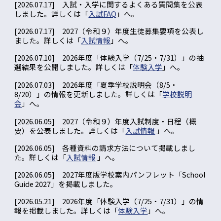
[2026.07.17] 入試・入学に関するよくある質問集を公表
しました。詳しくは「
入試FAQ
」へ。
[2026.07.17] 2027（令和９）年度生徒募集要項を公表し
ました。詳しくは「
入試情報
」へ。
[2026.07.
10
] 2026年度「体験入学（7/25・7/31）」の
抽
選結果を公開しまし
た。詳しくは「
体験入学
」へ。
[2026.07.03] 2026年度「夏季学校説明会（8/5・
8/20）」の情報を更新しました。詳しくは「
学校説明
会
」へ。
[202
6
.06.05] 202
7
（令和
９
）年度入試制度・日程
（概
要）
を公表しました。詳しくは「
入試情報
」へ。
[202
6
.0
6
.
05
] 各種資料の請求方法について掲載しまし
た。詳しくは「
入試情報
」へ。
[202
6
.0
6
.
05
] 202
7
年度版学校案内パンフレット「School
Guide 202
7
」を掲載しました。
[2026.05.
21
]
2026年度「体験入学（7/25・7/31）」の情
報を掲載しました。詳しくは「
体験入学
」へ。